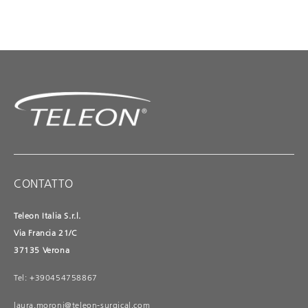
CONTATTO
Teleon Italia S.r.l.
Via Francia 21/C
37135 Verona
Tel: +390454758867
laura.moroni@teleon-surgical.com