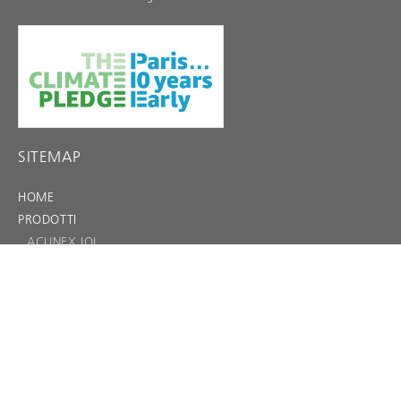
SITEMAP
HOME
PRODOTTI
ACUNEX IOL
FEMTIS
LAVORI
EDS+EIFU+SSCP
EACADEMY
NOI
Chi siamo
NEWS